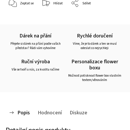
Zeptat se
Hlídat
Sdílet
Dárek na přání
Rychlé doručení
Přejete si dárek na přání podle vašich
Víme, že je to dárek a ten se musí
představ? Rádi vám vyhovíme
odeslat co nejrychleji
Ruční výroba
Personalizace flower
boxu
Vše se tvoří u nás, za kvalitu ručíme
Možnost potisknout flower box vlastním
textem/věnováním
Popis
Hodnocení
Diskuze
Detailní popis produktu