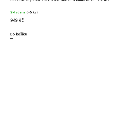
Červené mýdlové růže v květinovém khaki boxu - 29 růží
Skladem
(>5 ks)
949 Kč
Do košíku