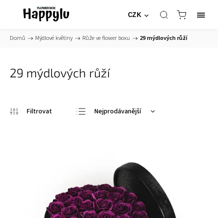
CZK
Domů
/
Mýdlové květiny
/
Růže ve flower boxu
/
29 mýdlových růží
29 mýdlových růží
Nejprodávanější
Nejlevnější
Nejdražší
Abecedně