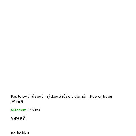
Pastelově růžové mýdlové růže v černém flower boxu -
29 růží
Skladem
(>5 ks)
949 Kč
Do košíku