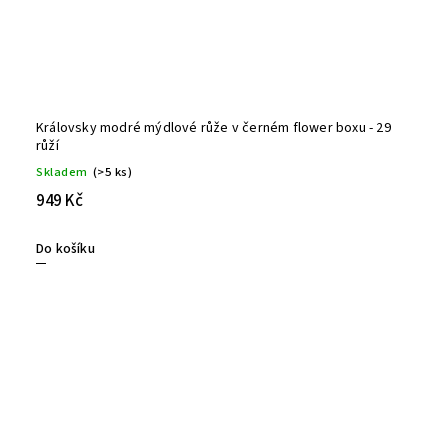
Královsky modré mýdlové růže v černém flower boxu - 29
růží
Skladem
(>5 ks)
949 Kč
Do košíku