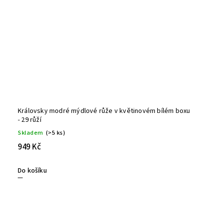
Královsky modré mýdlové růže v květinovém bílém boxu
- 29 růží
Skladem
(>5 ks)
949 Kč
Do košíku