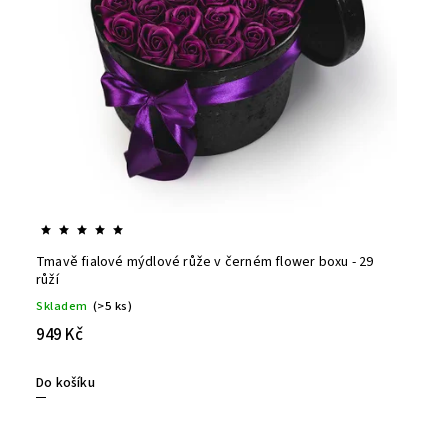
Tmavě fialové mýdlové růže v černém flower boxu - 29
růží
Skladem
(>5 ks)
949 Kč
Do košíku