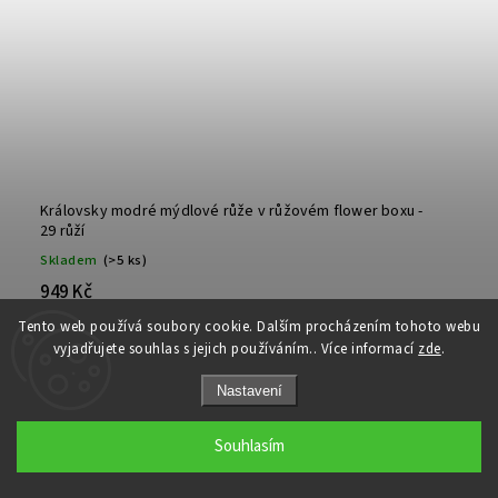
Královsky modré mýdlové růže v růžovém flower boxu -
29 růží
Skladem
(>5 ks)
949 Kč
Tento web používá soubory cookie. Dalším procházením tohoto webu
Do košíku
vyjadřujete souhlas s jejich používáním.. Více informací
zde
.
Nastavení
Souhlasím