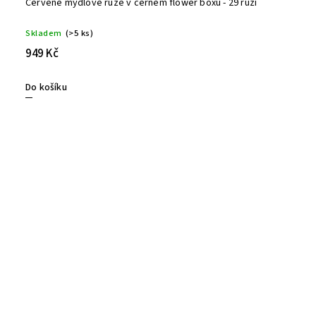
Červené mýdlové růže v černém flower boxu - 29 růží
Skladem
(>5 ks)
949 Kč
Do košíku