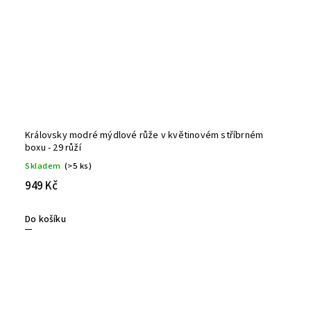
Královsky modré mýdlové růže v květinovém stříbrném
boxu - 29 růží
Skladem
(>5 ks)
949 Kč
Do košíku