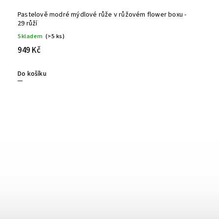
Pastelově modré mýdlové růže v růžovém flower boxu -
29 růží
Skladem
(>5 ks)
949 Kč
Do košíku