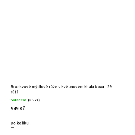
Broskvové mýdlové růže v květinovém khaki boxu - 29
růží
Skladem
(>5 ks)
949 Kč
Do košíku