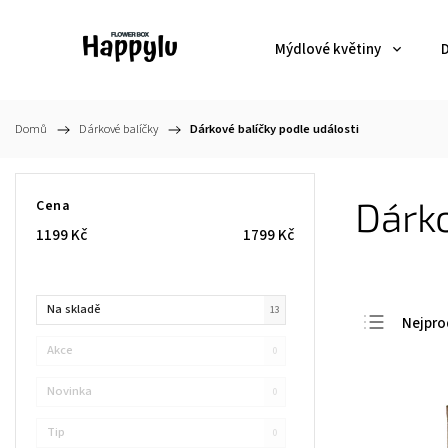
Mýdlové květiny
D
Domů
/
Dárkové balíčky
/
Dárkové balíčky podle události
Dárko
Cena
1199
Kč
1799
Kč
Na skladě
13
Nejpro
Akce
0
Nejlevn
Nejdra
Novinka
0
Abece
Tip
0