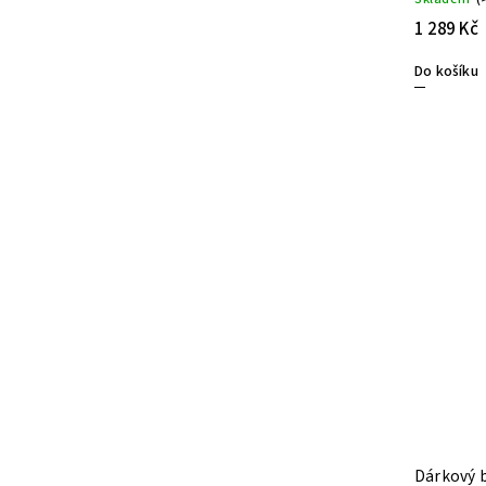
1 289 Kč
Do košíku
Dárkový b