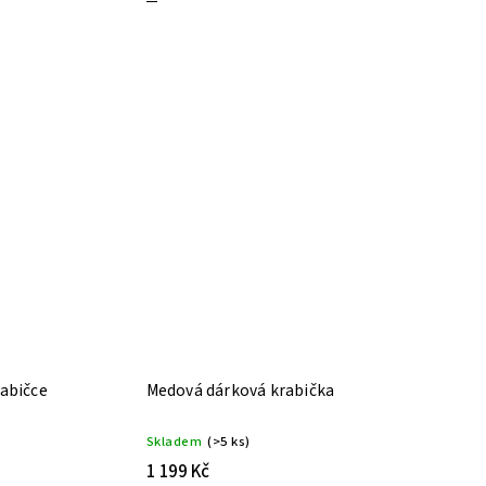
abičce
Medová dárková krabička
Skladem
(>5 ks)
1 199 Kč