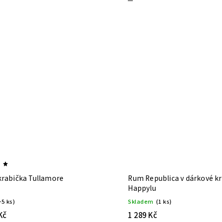
krabička Tullamore
Rum Republica v dárkové kr
Happylu
>5 ks)
Skladem
(1 ks)
Kč
1 289 Kč