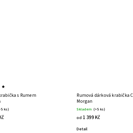
krabička s Rumem
Rumová dárková krabička C
a
Morgan
>5 ks)
Skladem
(>5 ks)
Kč
1 399 Kč
od
Detail