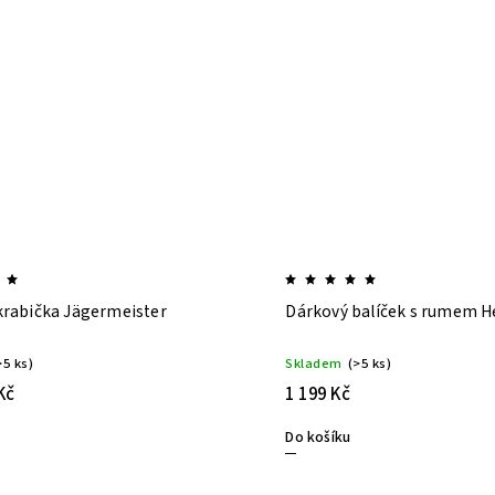
krabička Jägermeister
Dárkový balíček s rumem H
>5 ks)
Skladem
(>5 ks)
Kč
1 199 Kč
Do košíku