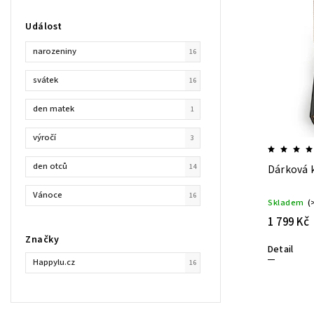
Událost
narozeniny
16
svátek
16
den matek
1
výročí
3
den otců
14
Dárková k
Vánoce
16
Skladem
(
1 799 Kč
Značky
Detail
Happylu.cz
16