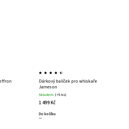
effron
Dárkový balíček pro whiskaře
Jameson
Skladem
(>5 ks)
1 499 Kč
Do košíku