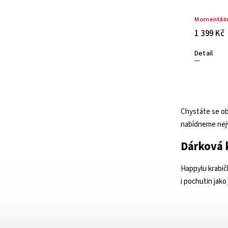
Momentáln
1 399 Kč
Detail
Chystáte se ob
nabídneme nejv
Dárková 
Happylu krabičk
i pochutin jak