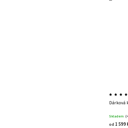
Dárková 
Skladem
(
1 599 
od