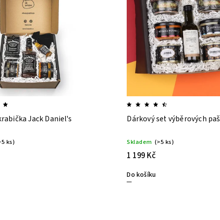
rabička Jack Daniel's
Dárkový set výběrových paš
>5 ks)
Skladem
(>5 ks)
1 199 Kč
Do košíku