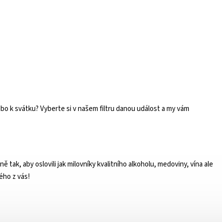
ebo
k svátku
? Vyberte si v našem filtru danou událost a my vám
tak, aby oslovili jak milovníky kvalitního alkoholu, medoviny, vína ale
ého z vás!