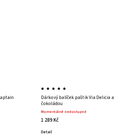
aptain
Dárkový balíček paštik Via Delicia a
čokoládou
Momentálně nedostupné
1 289 Kč
Detail