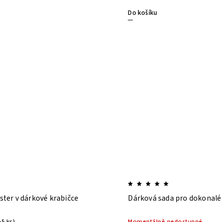
Do košíku
ter v dárkové krabičce
Dárková sada pro dokonal
>5 ks)
Momentálně nedostupné