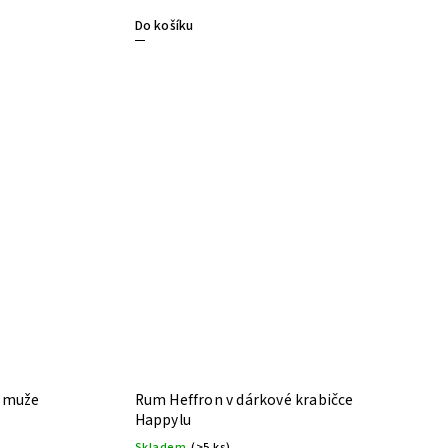
Do košíku
é muže
Rum Heffron v dárkové krabičce
Happylu
Skladem
(>5 ks)