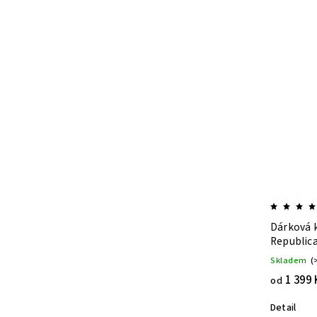
Dárková 
Republic
Skladem
(
1 399 
od
Detail