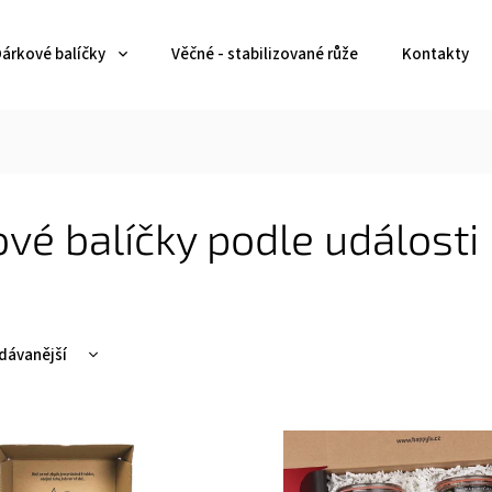
árkové balíčky
Věčné - stabilizované růže
Kontakty
vé balíčky podle události
dávanější
ější
žší
dně