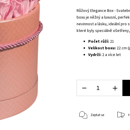
Růžový Elegance Box - Svatebn
boxu je něžný a luxusní, perfek
nevinnost a lásku, ideální pro 
které byly speciálně ošetřeny,
Počet růží:
21
Velikost boxu:
22 cm (
Vydrží:
2 a více let
Zeptat se
H