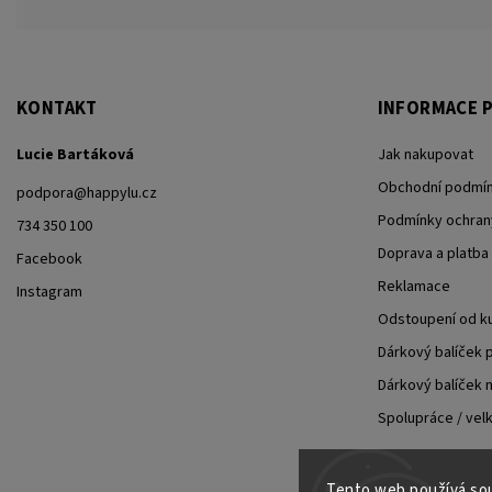
KONTAKT
INFORMACE P
Lucie Bartáková
Jak nakupovat
Obchodní podmí
podpora
@
happylu.cz
Podmínky ochran
734 350 100
Doprava a platba
Facebook
Reklamace
Instagram
Odstoupení od k
Dárkový balíček p
Dárkový balíček n
Spolupráce / ve
Tento web používá sou