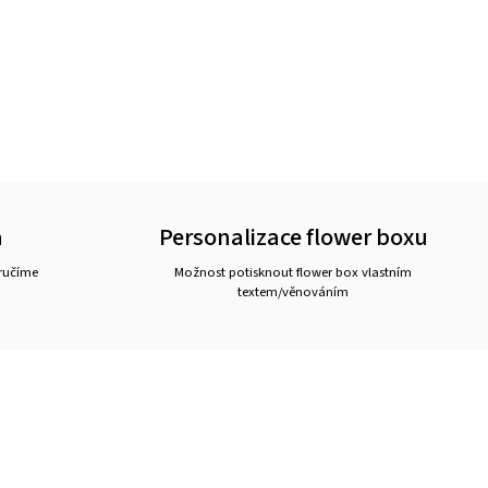
a
Personalizace flower boxu
 ručíme
Možnost potisknout flower box vlastním
textem/věnováním