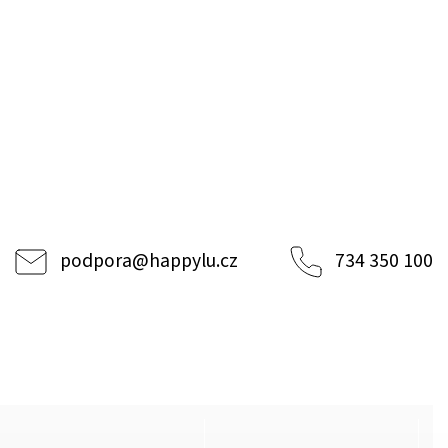
podpora
@
happylu.cz
734 350 100