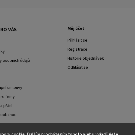
Můj účet
RO VÁS
Přihlásit se
Registrace
nky
Historie objednávek
y osobních údajů
Odhlásit se
upní smlouvy
ro firmy
a přání
lkoobchod
bory cookie. Dalším procházením tohoto webu vyjadřujete