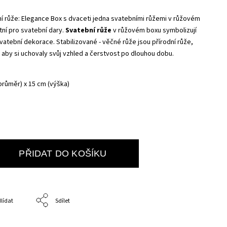
í růže: Elegance Box s dvaceti jedna svatebními růžemi v růžovém
tní pro svatební dary.
Svatební růže
v růžovém boxu symbolizují
svatební dekorace. Stabilizované - věčné růže jsou přírodní růže,
 aby si uchovaly svůj vzhled a čerstvost po dlouhou dobu.
průměr) x 15 cm (výška)
PŘIDAT DO KOŠÍKU
lídat
Sdílet