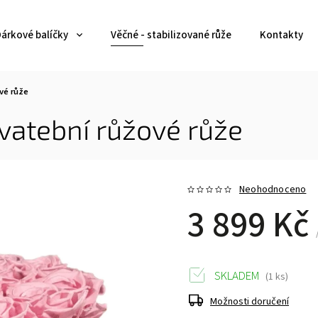
árkové balíčky
Věčné - stabilizované růže
Kontakty
vé růže
vatební růžové růže
Neohodnoceno
3 899 Kč
SKLADEM
(1 ks)
Možnosti doručení