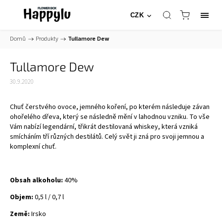
CZK
Domů
/
Produkty
/
Tullamore Dew
Tullamore Dew
30.9.2020
Chuť čerstvého ovoce, jemného koření, po kterém následuje závan
ohořelého dřeva, který se následně mění v lahodnou vzniku. To vše
Vám nabízí legendární, třikrát destilovaná whiskey, která vzniká
smícháním tří různých destilátů. Celý svět ji zná pro svoji jemnou a
komplexní chuť.
Obsah alkoholu:
40%
Objem:
0,5 l / 0,7 l
Země:
Irsko