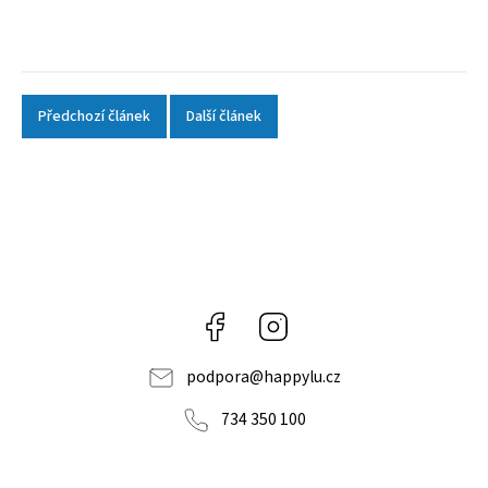
Předchozí článek
Další článek
Facebook
Instagram
podpora
@
happylu.cz
734 350 100