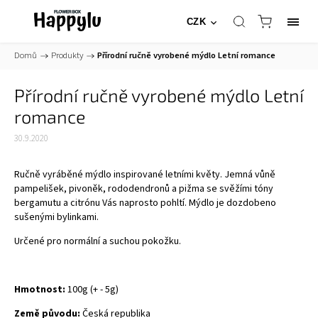
CZK
Domů
/
Produkty
/
Přírodní ručně vyrobené mýdlo Letní romance
Přírodní ručně vyrobené mýdlo Letní
romance
30.9.2020
Ručně vyráběné mýdlo inspirované letními květy. Jemná vůně
pampelišek, pivoněk, rododendronů a pižma se svěžími tóny
bergamutu a citrónu Vás naprosto pohltí. Mýdlo je dozdobeno
sušenými bylinkami.
Určené pro normální a suchou pokožku.
Hmotnost:
100g (+ - 5g)
Země původu:
Česká republika