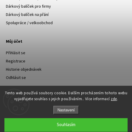
Dárkový balíček pro firmy
Dárkový balíček na přání
Spolupráce / velkoobchod
Můj účet
Přihlásit se
Registrace
Historie objednávek
Odhlásit se
Tento web používá soubory cookie. Dalším procházením tohoto webu
vyjadřujete souhlas s jejich používáním.. Více informací
zde
.
Nastavení
Copyright 2026
Happylu.cz
. Všechna práva vyhrazena.
Souhlasím
Grafický návrh vytvořil a nakódoval
Shoptak.cz