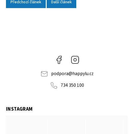
Předchozí článek
Další článek
Facebook
Instagram
podpora
@
happylu.cz
734 350 100
INSTAGRAM