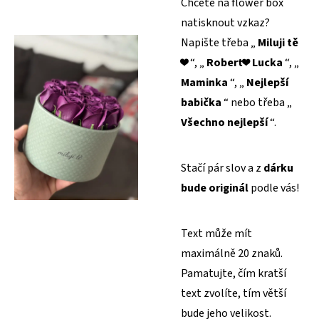
Chcete na flower box
natisknout vzkaz?
Napište třeba „
Miluji tě
❤️ “, „
Robert
❤️ Lucka
“, „
Maminka
“, „
Nejlepší
babička
“ nebo třeba „
Všechno nejlepší
“.
Stačí pár slov a z
dárku
bude originál
podle vás!
Text může mít
maximálně 20 znaků.
Pamatujte, čím kratší
text zvolíte, tím větší
bude jeho velikost.