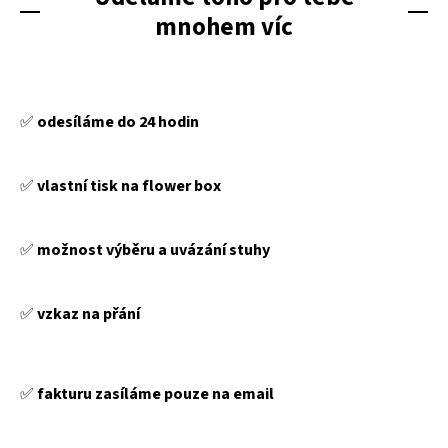
mnohem víc
✅️
odesíláme do 24 hodin
✅️
vlastní tisk na flower box
✅️
možnost výběru a uvázání stuhy
✅️
vzkaz na přání
✅️
fakturu zasíláme pouze na email