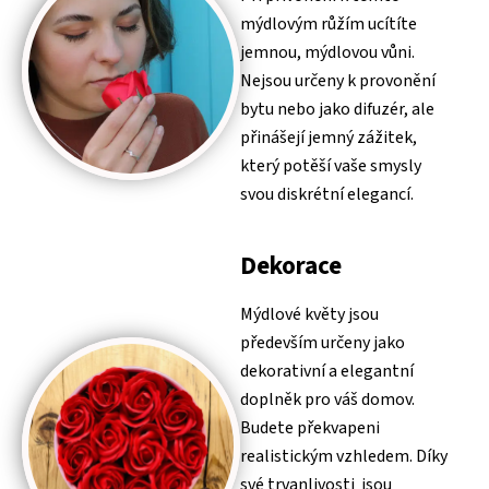
mýdlovým růžím ucítíte
jemnou, mýdlovou vůni.
Nejsou určeny k provonění
bytu nebo jako difuzér, ale
přinášejí jemný zážitek,
který potěší vaše smysly
svou diskrétní elegancí.
Dekorace
Mýdlové květy jsou
především určeny jako
dekorativní a elegantní
doplněk pro váš domov.
Budete překvapeni
realistickým vzhledem. Díky
své trvanlivosti jsou