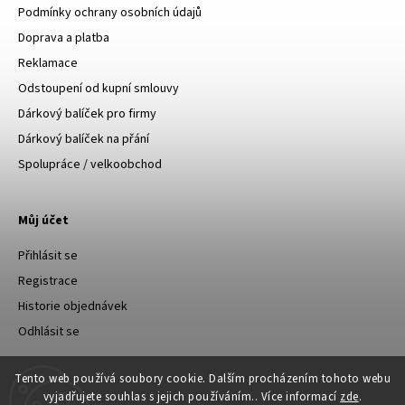
Podmínky ochrany osobních údajů
Doprava a platba
Reklamace
Odstoupení od kupní smlouvy
Dárkový balíček pro firmy
Dárkový balíček na přání
Spolupráce / velkoobchod
Můj účet
Přihlásit se
Registrace
Historie objednávek
Odhlásit se
Tento web používá soubory cookie. Dalším procházením tohoto webu
vyjadřujete souhlas s jejich používáním.. Více informací
zde
.