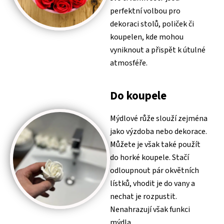
perfektní volbou pro
dekoraci stolů, poliček či
koupelen, kde mohou
vyniknout a přispět k útulné
atmosféře.
Do koupele
Mýdlové růže slouží zejména
jako výzdoba nebo dekorace.
Můžete je však také použít
do horké koupele. Stačí
odloupnout pár okvětních
lístků, vhodit je do vany a
nechat je rozpustit.
Nenahrazují však funkci
mýdla.