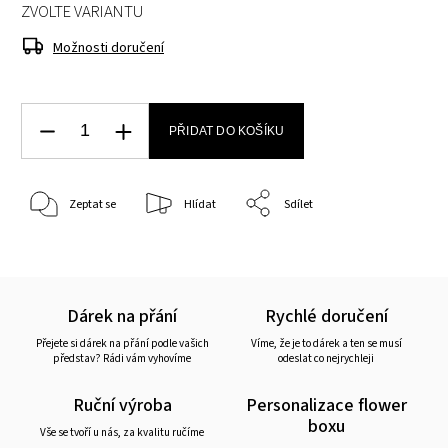
ZVOLTE VARIANTU
Možnosti doručení
PŘIDAT DO KOŠÍKU
Zeptat se
Hlídat
Sdílet
Dárek na přání
Rychlé doručení
Přejete si dárek na přání podle vašich
Víme, že je to dárek a ten se musí
představ? Rádi vám vyhovíme
odeslat co nejrychleji
Ruční výroba
Personalizace flower
boxu
Vše se tvoří u nás, za kvalitu ručíme