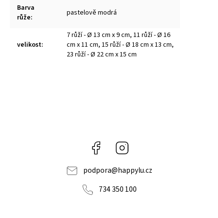
Barva
pastelově modrá
růže
:
7 růží - Ø 13 cm x 9 cm
,
11 růží - Ø 16
velikost
:
cm x 11 cm
,
15 růží - Ø 18 cm x 13 cm
,
23 růží - Ø 22 cm x 15 cm
Facebook
Instagram
podpora
@
happylu.cz
734 350 100