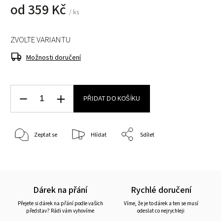
od
359 Kč
/ ks
ZVOLTE VARIANTU
Možnosti doručení
PŘIDAT DO KOŠÍKU
Zeptat se
Hlídat
Sdílet
Dárek na přání
Rychlé doručení
Přejete si dárek na přání podle vašich
Víme, že je to dárek a ten se musí
představ? Rádi vám vyhovíme
odeslat co nejrychleji