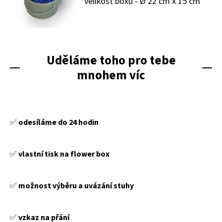
velikost boxu - Ø 22 cm x 15 cm
Uděláme toho pro tebe
mnohem víc
✅️
odesíláme do 24 hodin
✅️
vlastní tisk na flower box
✅️
možnost výběru a uvázání stuhy
✅️
vzkaz na přání