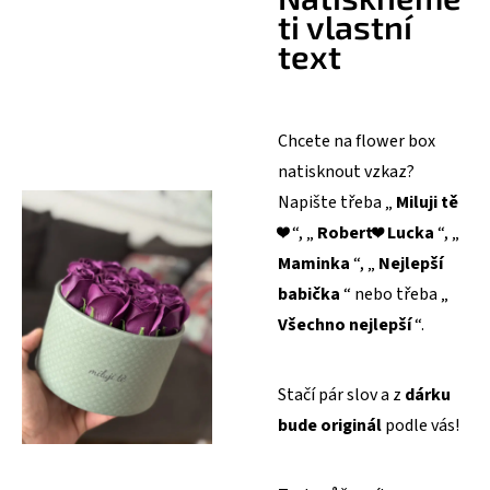
ti vlastní
text
Chcete na flower box
natisknout vzkaz?
Napište třeba „
Miluji tě
❤️ “, „
Robert
❤️ Lucka
“, „
Maminka
“, „
Nejlepší
babička
“ nebo třeba „
Všechno nejlepší
“.
Stačí pár slov a z
dárku
bude originál
podle vás!