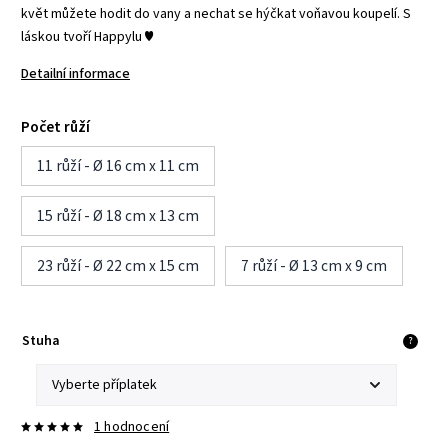
květ můžete hodit do vany a nechat se hýčkat voňavou koupelí. S
láskou tvoří Happylu ♥
Detailní informace
Počet růží
11 růží - Ø 16 cm x 11 cm
15 růží - Ø 18 cm x 13 cm
23 růží - Ø 22 cm x 15 cm
7 růží - Ø 13 cm x 9 cm
Stuha
?
1 hodnocení