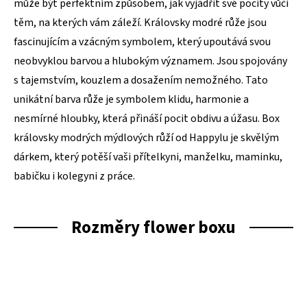
může být perfektním způsobem, jak vyjádřit své pocity vůči
těm, na kterých vám záleží. Královsky modré růže jsou
fascinujícím a vzácným symbolem, který upoutává svou
neobvyklou barvou a hlubokým významem. Jsou spojovány
s tajemstvím, kouzlem a dosažením nemožného. Tato
unikátní barva růže je symbolem klidu, harmonie a
nesmírné hloubky, která přináší pocit obdivu a úžasu. Box
královsky modrých mýdlových růží od Happylu je skvělým
dárkem, který potěší vaši přítelkyni, manželku, maminku,
babičku i kolegyni z práce.
Rozměry flower boxu