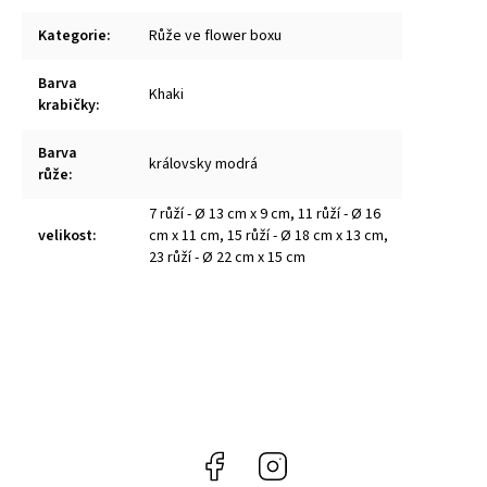
Kategorie
:
Růže ve flower boxu
Barva
Khaki
krabičky
:
Barva
královsky modrá
růže
:
7 růží - Ø 13 cm x 9 cm
,
11 růží - Ø 16
velikost
:
cm x 11 cm
,
15 růží - Ø 18 cm x 13 cm
,
23 růží - Ø 22 cm x 15 cm
Facebook
Instagram