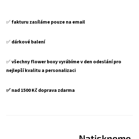
✅️
fakturu zasíláme pouze na email
✅️
dárkové balení
✅️
všechny flower boxy vyrábíme v den odeslání pro
nejlepší kvalitu a personalizaci
✅️
nad 1500 Kč doprava zdarma
Natiskneme