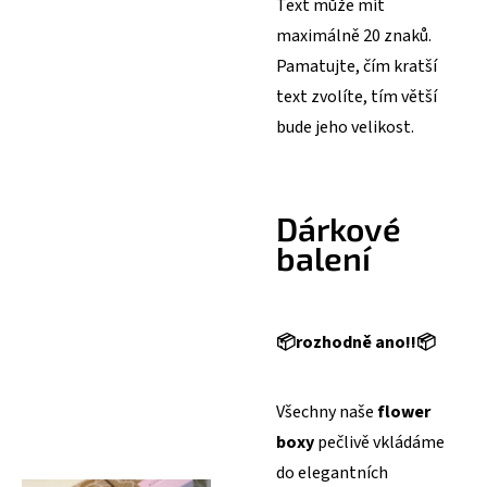
Text může mít
maximálně 20 znaků.
Pamatujte, čím kratší
text zvolíte, tím větší
bude jeho velikost.
Dárkové
balení
📦
rozhodně ano!!
📦
Všechny naše
flower
boxy
pečlivě vkládáme
do elegantních