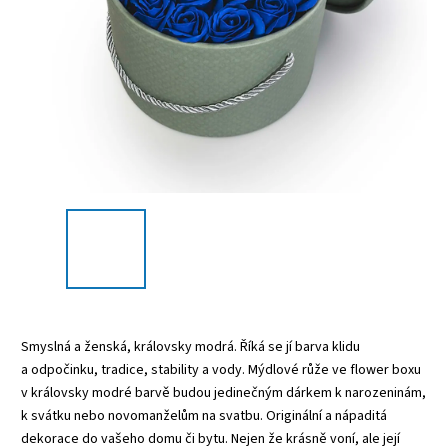
Smyslná a ženská, královsky modrá. Ř
íká se jí barva klidu
a odpočinku, tradice, stability a vody.
Mýdlové růže ve flower boxu
v královsky modré barvě budou jedinečným dárkem
k narozeninám,
k svátku nebo novomanželům na svatbu. Originální a nápaditá
dekorace do vašeho domu či bytu.
Nejen že krásně voní, ale její