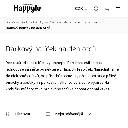
CZK
Domů
/
Dárkové balíčky
/
Dárkové balíčky podle události
/
Dárkový balíček na den otců
Dárkový balíček na den otců
Den otců letos určitě nevynechejte. Dárek vyřešíte u nás –
jednoduše sáhněte po některé z Happylu krabiček. Namíchali jsme
do nich směs dárků, od přírodní kosmetiky přes dobroty a pálivé
omáčky a paštiky až po kvalitní alkohol. Je z čeho vybírat. Na
krabičku můžete také pro svého tatínka napsat osobní vzkaz.
Nejprodávanější
Nejlevnější