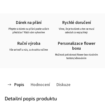
Dárek na přání
Rychlé doručení
Přejete si dárek na přání podle vašich
Víme, že je to dárek a ten se musí
představ? Rádi vám vyhovíme
odeslat co nejrychleji
Ruční výroba
Personalizace flower
boxu
Vše se tvoří u nás, za kvalitu ručíme
Možnost potisknout flower box vlastním
textem/věnováním
Popis
Hodnocení
Diskuze
Detailní popis produktu