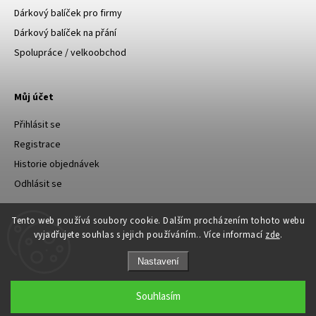
Dárkový balíček pro firmy
Dárkový balíček na přání
Spolupráce / velkoobchod
Můj účet
Přihlásit se
Registrace
Historie objednávek
Odhlásit se
Tento web používá soubory cookie. Dalším procházením tohoto webu
vyjadřujete souhlas s jejich používáním.. Více informací
zde
.
Nastavení
Copyright 2026
Happylu.cz
. Všechna práva vyhrazena.
Souhlasím
Grafický návrh vytvořil a nakódoval
Shoptak.cz