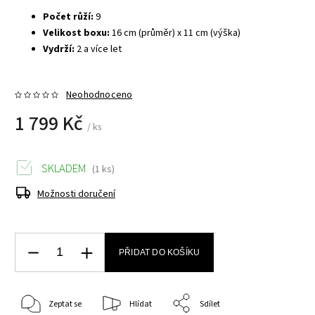
Počet růží:
9
Velikost boxu:
16 cm (průměr) x 11 cm (výška)
Vydrží:
2 a více let
Neohodnoceno
1 799 Kč
/ ks
SKLADEM
(1 ks)
Možnosti doručení
PŘIDAT DO KOŠÍKU
Zeptat se
Hlídat
Sdílet